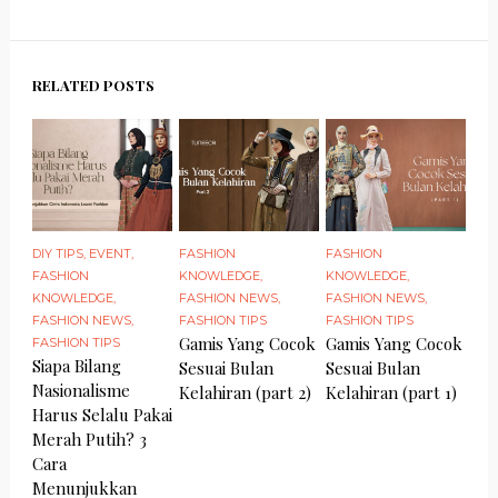
RELATED POSTS
DIY TIPS
,
EVENT
,
FASHION
FASHION
FASHION
KNOWLEDGE
,
KNOWLEDGE
,
KNOWLEDGE
,
FASHION NEWS
,
FASHION NEWS
,
FASHION NEWS
,
FASHION TIPS
FASHION TIPS
Gamis Yang Cocok
Gamis Yang Cocok
FASHION TIPS
Siapa Bilang
Sesuai Bulan
Sesuai Bulan
Nasionalisme
Kelahiran (part 2)
Kelahiran (part 1)
Harus Selalu Pakai
Merah Putih? 3
Cara
Menunjukkan