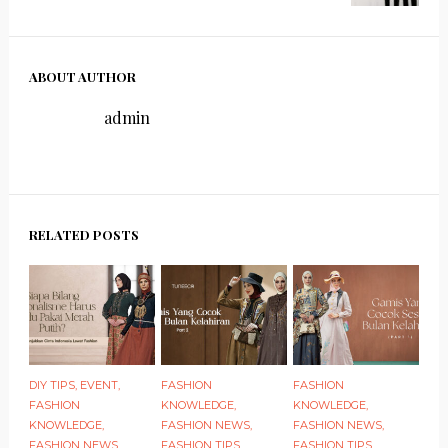
ABOUT AUTHOR
admin
RELATED POSTS
DIY TIPS
,
EVENT
,
FASHION
FASHION
FASHION
KNOWLEDGE
,
KNOWLEDGE
,
KNOWLEDGE
,
FASHION NEWS
,
FASHION NEWS
,
FASHION NEWS
,
FASHION TIPS
FASHION TIPS