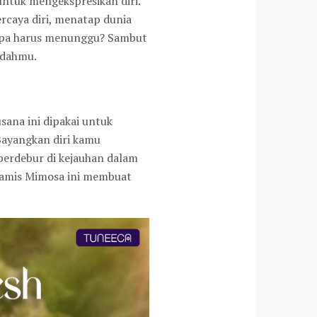
ntuk mengekspresikan diri.
caya diri, menatap dunia
napa harus menunggu? Sambut
indahmu.
ana ini dipakai untuk
Bayangkan diri kamu
berdebur di kejauhan dalam
Gamis Mimosa ini membuat