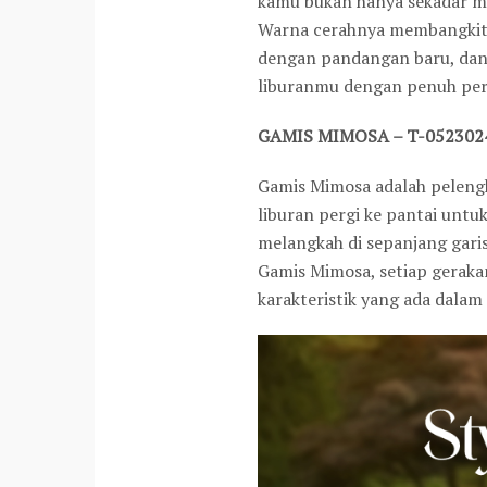
kamu bukan hanya sekadar me
Warna cerahnya membangkitk
dengan pandangan baru, dan 
liburanmu dengan penuh perc
GAMIS MIMOSA –
T-052302
Gamis Mimosa adalah pelengk
liburan pergi ke pantai untu
melangkah di sepanjang gari
Gamis Mimosa, setiap geraka
karakteristik yang ada dala