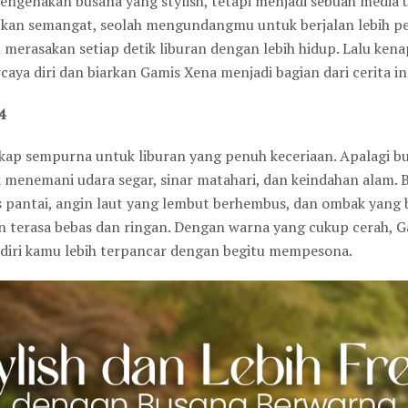
ngenakan busana yang stylish, tetapi menjadi sebuah media u
an semangat, seolah mengundangmu untuk berjalan lebih per
merasakan setiap detik liburan dengan lebih hidup. Lalu ke
aya diri dan biarkan Gamis Xena menjadi bagian dari cerita 
4
ap sempurna untuk liburan yang penuh keceriaan. Apalagi bus
k menemani udara segar, sinar matahari, dan keindahan alam. 
s pantai, angin laut yang lembut berhembus, dan ombak yang 
n terasa bebas dan ringan. Dengan warna yang cukup cerah, 
m diri kamu lebih terpancar dengan begitu mempesona.