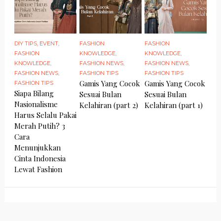
DIY TIPS
,
EVENT
,
FASHION
FASHION
FASHION
KNOWLEDGE
,
KNOWLEDGE
,
KNOWLEDGE
,
FASHION NEWS
,
FASHION NEWS
,
FASHION NEWS
,
FASHION TIPS
FASHION TIPS
Gamis Yang Cocok
Gamis Yang Cocok
FASHION TIPS
Siapa Bilang
Sesuai Bulan
Sesuai Bulan
Nasionalisme
Kelahiran (part 2)
Kelahiran (part 1)
Harus Selalu Pakai
Merah Putih? 3
Cara
Menunjukkan
Cinta Indonesia
Lewat Fashion