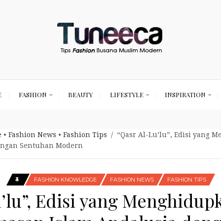
E
FASHION
BEAUTY
LIFESTYLE
INSPIRATION
e
•
Fashion News
•
Fashion Tips
/ “Qasr Al-Lu’lu”, Edisi yang
engan Sentuhan Modern
FASHION KNOWLEDGE
FASHION NEWS
FASHION TIPS
u’lu”, Edisi yang Menghidup