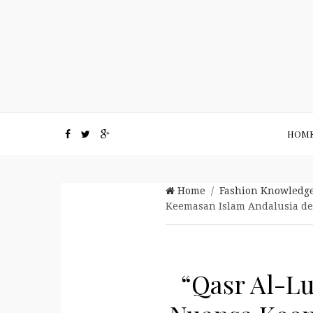
HOM
Home
/
Fashion Knowledg
Keemasan Islam Andalusia d
“Qasr Al-L