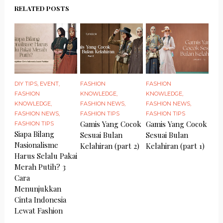
RELATED POSTS
DIY TIPS
,
EVENT
,
FASHION
FASHION
FASHION
KNOWLEDGE
,
KNOWLEDGE
,
KNOWLEDGE
,
FASHION NEWS
,
FASHION NEWS
,
FASHION NEWS
,
FASHION TIPS
FASHION TIPS
Gamis Yang Cocok
Gamis Yang Cocok
FASHION TIPS
Siapa Bilang
Sesuai Bulan
Sesuai Bulan
Nasionalisme
Kelahiran (part 2)
Kelahiran (part 1)
Harus Selalu Pakai
Merah Putih? 3
Cara
Menunjukkan
Cinta Indonesia
Lewat Fashion