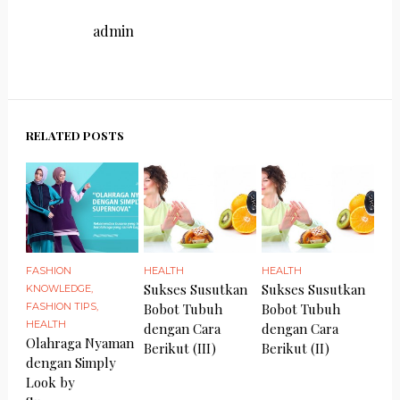
admin
RELATED POSTS
FASHION
HEALTH
HEALTH
Sukses Susutkan
Sukses Susutkan
KNOWLEDGE
,
FASHION TIPS
,
Bobot Tubuh
Bobot Tubuh
HEALTH
dengan Cara
dengan Cara
Olahraga Nyaman
Berikut (III)
Berikut (II)
dengan Simply
Look by