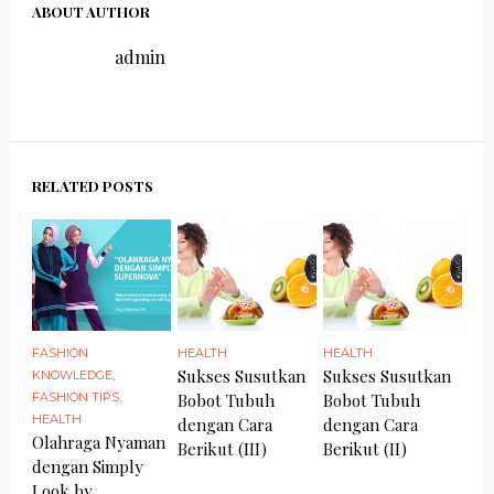
ABOUT AUTHOR
admin
RELATED POSTS
FASHION
HEALTH
HEALTH
Sukses Susutkan
Sukses Susutkan
KNOWLEDGE
,
FASHION TIPS
,
Bobot Tubuh
Bobot Tubuh
HEALTH
dengan Cara
dengan Cara
Olahraga Nyaman
Berikut (III)
Berikut (II)
dengan Simply
Look by