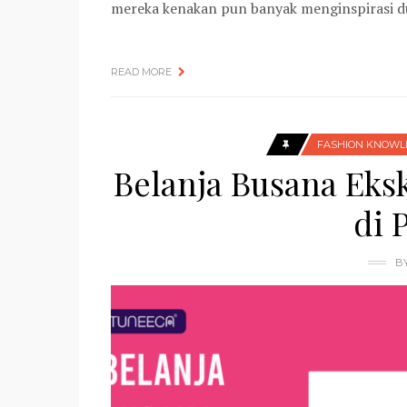
mereka kenakan pun banyak menginspirasi du
READ MORE
FASHION KNOWL
Belanja Busana Eks
di 
B