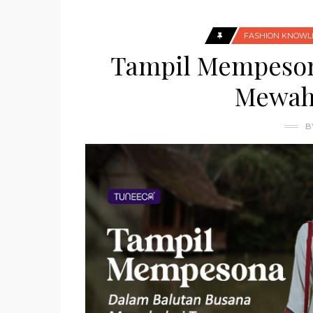
FASHION KNOWL
Tampil Mempeson
Mewah
B