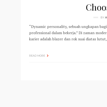
Choos
BY
A
“Dynamic personality, sebuah ungkapan bag
professional dalam bekerja.” Di zaman modern
karier adalah blazer dan rok suai diatas lutu
READ MORE