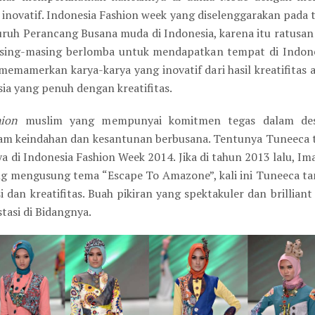
inovatif. Indonesia Fashion week yang diselenggarakan pada 
luruh Perancang Busana muda di Indonesia, karena itu ratusa
ng-masing berlomba untuk mendapatkan tempat di Indones
amerkan karya-karya yang inovatif dari hasil kreatifitas 
ia yang penuh dengan kreatifitas.
hion
muslim yang mempunyai komitmen tegas dalam desai
alam keindahan dan kesantunan berbusana. Tentunya Tuneeca t
a di Indonesia Fashion Week 2014. Jika di tahun 2013 lalu, Im
g mengusung tema “Escape To Amazone”, kali ini Tuneeca ta
dan kreatifitas. Buah pikiran yang spektakuler dan brillian
tasi di Bidangnya.