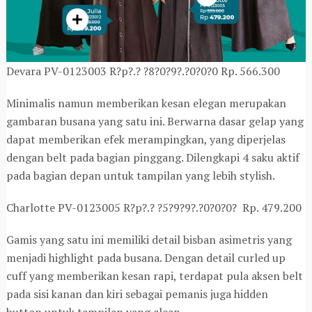
Devara PV-0123003 R?p?.? ?8?0?9?.?0?0?0 Rp. 566.300
Minimalis namun memberikan kesan elegan merupakan
gambaran busana yang satu ini. Berwarna dasar gelap yang
dapat memberikan efek merampingkan, yang diperjelas
dengan belt pada bagian pinggang. Dilengkapi 4 saku aktif
pada bagian depan untuk tampilan yang lebih stylish.
Charlotte PV-0123005 R?p?.? ?5?9?9?.?0?0?0? Rp. 479.200
Gamis yang satu ini memiliki detail bisban asimetris yang
menjadi highlight pada busana. Dengan detail curled up
cuff yang memberikan kesan rapi, terdapat pula aksen belt
pada sisi kanan dan kiri sebagai pemanis juga hidden
button untuk tampilan yang clean.