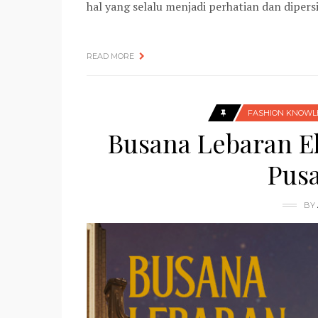
hal yang selalu menjadi perhatian dan diper
READ MORE
FASHION KNOWL
Busana Lebaran E
Pusa
BY