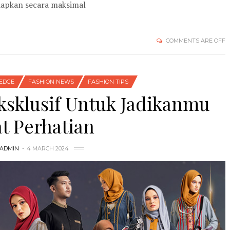
siapkan secara maksimal
COMMENTS ARE OFF
EDGE
FASHION NEWS
FASHION TIPS
ksklusif Untuk Jadikanmu
t Perhatian
ADMIN
4 MARCH 2024