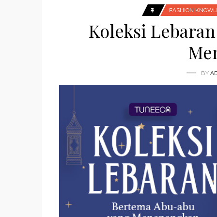
FASHION KNOWL
Koleksi Lebara
Me
BY
A