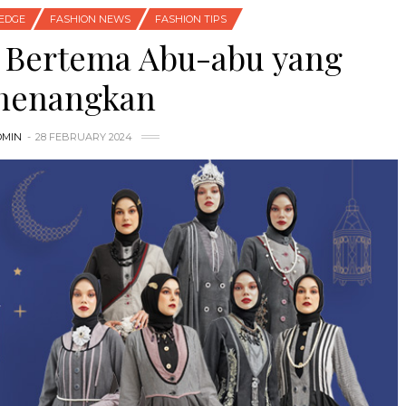
EDGE
FASHION NEWS
FASHION TIPS
n Bertema Abu-abu yang
nenangkan
DMIN
28 FEBRUARY 2024