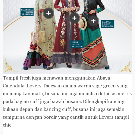
Tampil fresh juga menawan menggunakan Abaya
Calendula Lovers. Didesain dalam warna sage green yang
memanjakan mata, busana ini juga memiliki detail asimetris
pada bagian cuff juga bawah busana. Dilengkapi kancing
bukaan depan dan kancing cuff, busana ini juga semakin
sempurna dengan bordir yang cantik untuk Lovers tampil
chic.