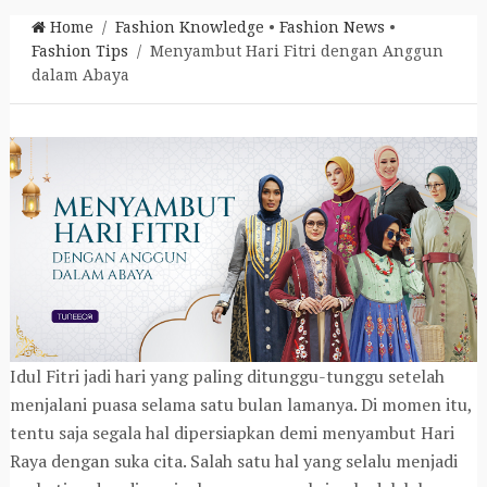
Home
/
Fashion Knowledge
•
Fashion News
•
Fashion Tips
/ Menyambut Hari Fitri dengan Anggun
dalam Abaya
Idul Fitri jadi hari yang paling ditunggu-tunggu setelah
menjalani puasa selama satu bulan lamanya. Di momen itu,
tentu saja segala hal dipersiapkan demi menyambut Hari
Raya dengan suka cita. Salah satu hal yang selalu menjadi